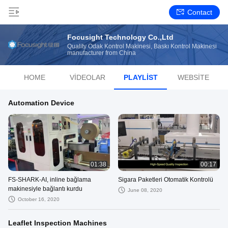
Contact
Focusight Technology Co.,Ltd
Quality Odak Kontrol Makinesi, Baskı Kontrol Makinesi
manufacturer from China
HOME
VIDEOLAR
PLAYLIST
WEBSITE
Automation Device
01:38
00:17
FS-SHARK-AI, inline bağlama
Sigara Paketleri Otomatik Kontrolü
makinesiyle bağlantı kurdu
June 08, 2020
October 16, 2020
Leaflet Inspection Machines