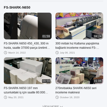
FS-SHARK-N650
01:59
04:24
FS-SHARK-N650 450_430, 300 m
300 m/dak hız Katlama yapıştırma
hızda, saatte 37000 parça üretimle
bağlantı inceleme makinesi FS-
çalışıyor
SHARK-N650
March 14, 2022
July 06, 2021
00:59
01:06
FS-SHARK-N650 197 mm
270m/dakika SHARK-N650 seri
uzunluktaki iş için saatte 80.000
inceleme makinesi
parçadan fazla hıza sahip yüksek
May 20, 2021
October 16, 2020
hızlı inceleme
VIEW MORE