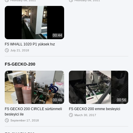
February 08, 2021
February 08, 2021
00:44
FS WHALL 1020 P1 yüksek hız
July 21, 2018
FS-GECKO-200
00:46
00:56
FS GECKO 200 CIRCLE sürtünmeli
FS GECKO 200 emme besleyici
besleyici ile
March 30, 2017
September 17, 2018