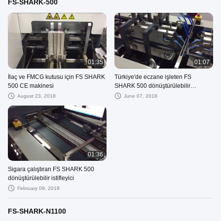
FS-SHARK-500
01:35
01:07
İlaç ve FMCG kutusu için FS SHARK
Türkiye'de eczane işleten FS
500 CE makinesi
SHARK 500 dönüştürülebilir
istifleyici
August 23, 2018
June 07, 2018
01:36
Sigara çalıştıran FS SHARK 500
dönüştürülebilir istifleyici
February 09, 2018
FS-SHARK-N1100