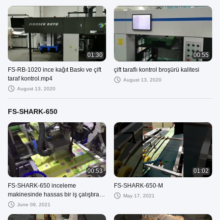
01:30
00:55
FS-RB-1020 ince kağıt Baskı ve çift
çift taraflı kontrol broşürü kalitesi
taraf kontrol.mp4
August 13, 2020
August 13, 2020
FS-SHARK-650
00:53
01:02
FS-SHARK-650 inceleme
FS-SHARK-650-M
makinesinde hassas bir iş çalıştıran
May 17, 2021
emme besleyici
June 09, 2021