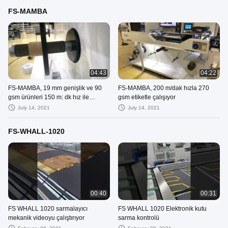
FS-MAMBA
04:43
04:22
FS-MAMBA, 19 mm genişlik ve 90
FS-MAMBA, 200 m/dak hızla 270
gsm ürünleri 150 m: dk hız ile
gsm etiketle çalışıyor
çalıştırıyor.mp4
July 14, 2021
July 14, 2021
FS-WHALL-1020
00:40
00:31
FS WHALL 1020 sarmalayıcı
FS WHALL 1020 Elektronik kutu
mekanik videoyu çalıştırıyor
sarma kontrolü