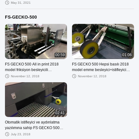
May 31, 2021
FS-GECKO-500
00:59
01:06
FS GECKO 500 All in print 2018
FS GECKO 500 Hepsi basılı 2018
model friksiyon besleyicili
model emme besleyici+istifleyici
çalışan+balık pulu çalışan kozmetik
çalışan telefon kulübesi
November 12, 2018
November 12, 2018
kutusu
02:41
Otomatik istifleyici ve aydınlatma
yazılımına sahip FS GECKO 500
IGAS makinesi
July 23, 2018