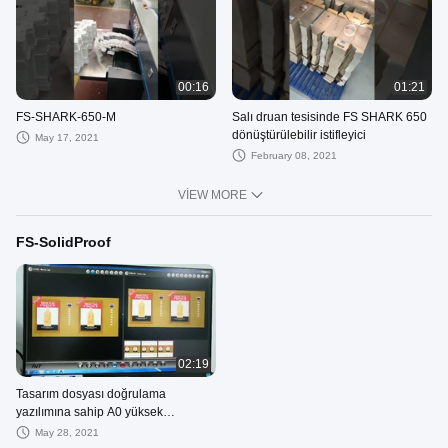
00:16
01:21
FS-SHARK-650-M
Salı druan tesisinde FS SHARK 650
dönüştürülebilir istifleyici
May 17, 2021
February 08, 2021
VIEW MORE
FS-SolidProof
02:19
Tasarım dosyası doğrulama
yazılımına sahip A0 yüksek
çözünürlüklü tarayıcı
May 28, 2021