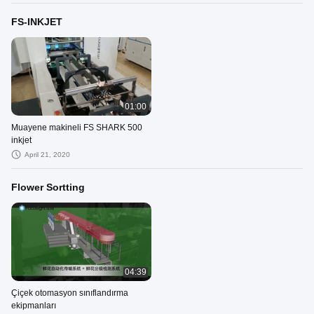
FS-INKJET
01:00
Muayene makineli FS SHARK 500
inkjet
April 21, 2020
Flower Sortting
04:39
Çiçek otomasyon sınıflandırma
ekipmanları