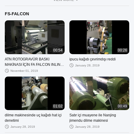
FS-FALCON
00:54
00:26
ATN ROTOGRAVÜR BASKI
ipucu kağıdı çevrimdışı reddi
MAKİNASI İÇİN FA FALCON INLINE
January 28, 2019
MUAYENE
November 01, 2019
01:02
00:49
dilme makinesinde uç kağıdı hat içi
Satır içi muayene ile Nanjing
denetimi
jimendu dilme makinesi
January 28, 2019
January 28, 2019