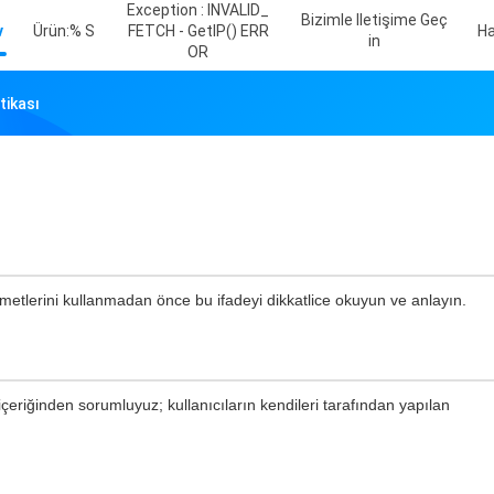
Exception : INVALID_
Bizimle Iletişime Geç
v
Ürün:% S
FETCH - GetIP() ERR
Ha
In
OR
tikası
izmetlerini kullanmadan önce bu ifadeyi dikkatlice okuyun ve anlayın.
çeriğinden sorumluyuz; kullanıcıların kendileri tarafından yapılan