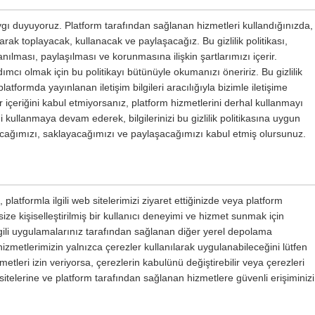
saygı duyuyoruz. Platform tarafından sağlanan hizmetleri kullandığınızda,
 olarak toplayacak, kullanacak ve paylaşacağız. Bu gizlilik politikası,
lanılması, paylaşılması ve korunmasına ilişkin şartlarımızı içerir.
ımcı olmak için bu politikayı bütünüyle okumanızı öneririz. Bu gizlilik
atformda yayınlanan iletişim bilgileri aracılığıyla bizimle iletişime
bir içeriğini kabul etmiyorsanız, platform hizmetlerini derhal kullanmayı
 kullanmaya devam ederek, bilgilerinizi bu gizlilik politikasına uygun
nacağımızı, saklayacağımızı ve paylaşacağımızı kabul etmiş olursunuz.
latformla ilgili web sitelerimizi ziyaret ettiğinizde veya platform
ize kişiselleştirilmiş bir kullanıcı deneyimi ve hizmet sunmak için
ilgili uygulamalarınız tarafından sağlanan diğer yerel depolama
 hizmetlerimizin yalnızca çerezler kullanılarak uygulanabileceğini lütfen
etleri izin veriyorsa, çerezlerin kabulünü değiştirebilir veya çerezleri
 sitelerine ve platform tarafından sağlanan hizmetlere güvenli erişiminizi