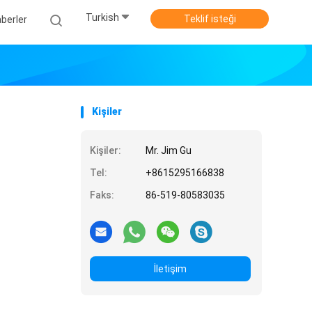
Turkish
Teklif isteği
berler
Kişiler
Kişiler:
Mr. Jim Gu
Tel:
+8615295166838
Faks:
86-519-80583035
İletişim