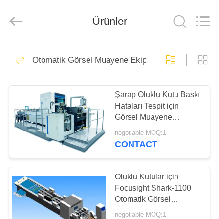
2026
Focusight
Technology
Co.,Ltd.
Ürünler
All
Rights
Reserved.
EV
32
Otomatik Görsel Muayene Ekipmanı
Odak Kontrol
ÜRÜN:%
Makinesi
Şarap Oluklu Kutu Baskı
S
Hataları Tespit için
Görsel Muayene
EXCEPTION
Makinesi
negotiable MOQ:1
:
CONTACT
30
INVALID_FETCH
Baskı Kontrol
-
Oluklu Kutular için
Focusight Shark-1100
GETIP()
Makinesi
Otomatik Görsel
ERROR
Muayene Ekipmanı
negotiable MOQ:1