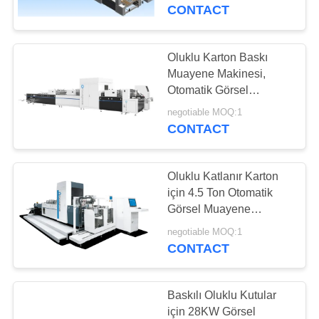
CONTACT
FABRIKA
TURU
Oluklu Karton Baskı
27
Muayene Makinesi,
Etiket İnceleme
Otomatik Görsel
KALITE
Muayene Makinesi
Makinesi
negotiable MOQ:1
KONTROL
CONTACT
BIZIMLE
Oluklu Katlanır Karton
ILETIŞIME
için 4.5 Ton Otomatik
Görsel Muayene
GEÇIN
28
Ekipmanı
negotiable MOQ:1
Karton Muayene
CONTACT
HABERLER
Makinesi
Baskılı Oluklu Kutular
BIR
için 28KW Görsel