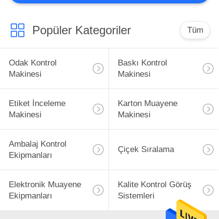
12
Otomatik Görsel
Popüler Kategoriler
Tüm
Muayene Ekipmanı
Odak Kontrol
Baskı Kontrol
Makinesi
Makinesi
Etiket İnceleme
Karton Muayene
20
Makinesi
Makinesi
Yüzey Tespit
Ambalaj Kontrol
Cihazları
Çiçek Sıralama
Ekipmanları
Elektronik Muayene
Kalite Kontrol Görüş
Ekipmanları
Sistemleri