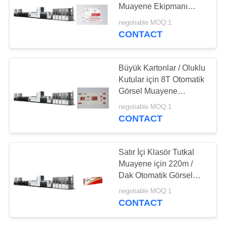
TEKLIF
Muayene Ekipmanı
Kalite Kontrol
ISTEĞI
negotiable MOQ:1
CONTACT
21
Ambalaj Kontrol
SITE
HARITASI
Büyük Kartonlar / Oluklu
Ekipmanları
Kutular için 8T Otomatik
Görsel Muayene
PRIVACY
Ekipmanı
negotiable MOQ:1
POLICY
CONTACT
0
Satır İçi Klasör Tutkal
Muayene için 220m /
Çiçek Sıralama
Dak Otomatik Görsel
Muayene Ekipmanı
negotiable MOQ:1
CONTACT