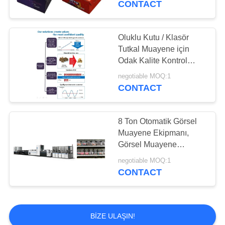
CONTACT
21
Ambalaj Görüş
Oluklu Kutu / Klasör
Tutkal Muayene için
Sistemleri
Odak Kalite Kontrol
Ekipmanları
negotiable MOQ:1
CONTACT
8 Ton Otomatik Görsel
21
Muayene Ekipmanı,
Yapay Görme
Görsel Muayene
Makinesi
Gözetim Sistemleri
negotiable MOQ:1
CONTACT
BIZE ULAŞIN!