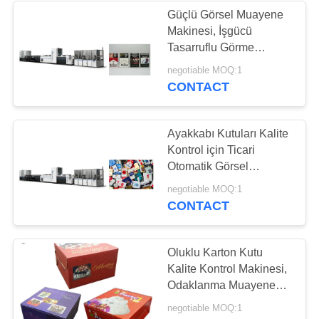
Güçlü Görsel Muayene
Makinesi, İşgücü
21
Tasarruflu Görme
Elektronik Muayene
Muayene Ekipmanı
negotiable MOQ:1
CONTACT
Ekipmanları
Ayakkabı Kutuları Kalite
Kontrol için Ticari
Otomatik Görsel
Muayene Ekipmanı
13
negotiable MOQ:1
CONTACT
Kalite Kontrol Görüş
Sistemleri
Oluklu Karton Kutu
Kalite Kontrol Makinesi,
Odaklanma Muayene
Makinesi
negotiable MOQ:1