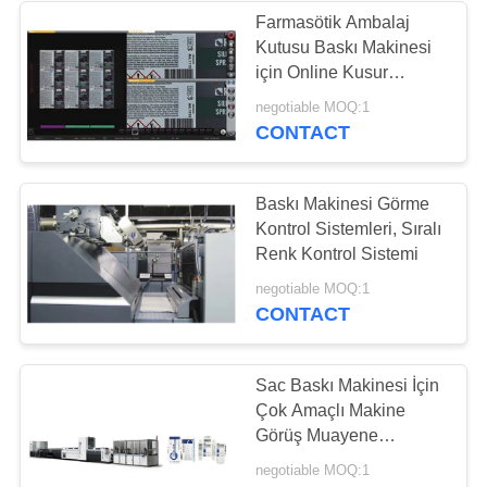
Farmasötik Ambalaj
Kutusu Baskı Makinesi
21
için Online Kusur
Elektronik Muayene
Kontrol Sistemi
negotiable MOQ:1
CONTACT
Ekipmanları
Baskı Makinesi Görme
Kontrol Sistemleri, Sıralı
Renk Kontrol Sistemi
13
negotiable MOQ:1
CONTACT
Kalite Kontrol Görüş
Sistemleri
Sac Baskı Makinesi İçin
Çok Amaçlı Makine
Görüş Muayene
Sistemleri
negotiable MOQ:1