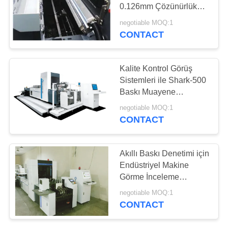
TEKLIF
0.126mm Çözünürlük
Makinesi Görüş
ISTEĞI
negotiable MOQ:1
Muayene Sistemleri
CONTACT
21
Ambalaj Kontrol
SITE
HARITASI
Kalite Kontrol Görüş
Ekipmanları
Sistemleri ile Shark-500
Baskı Muayene
PRIVACY
Makinesi
negotiable MOQ:1
POLICY
CONTACT
0
Akıllı Baskı Denetimi için
Endüstriyel Makine
Çiçek Sıralama
Görme İnceleme
Sistemleri
negotiable MOQ:1
CONTACT