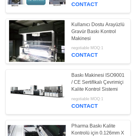
CONTACT
FABRIKA
TURU
Kullanıcı Dostu Arayüzlü
27
Gravür Baskı Kontrol
Etiket İnceleme
Makinesi
KALITE
Makinesi
negotiable MOQ:1
KONTROL
CONTACT
BIZIMLE
Baskı Makinesi ISO9001
ILETIŞIME
/ CE Sertifikalı Çevrimiçi
Kalite Kontrol Sistemi
GEÇIN
28
negotiable MOQ:1
Karton Muayene
CONTACT
HABERLER
Makinesi
Pharma Baskı Kalite
BIR
Kontrolü için 0.126mm X