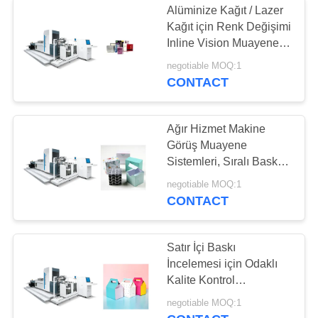
Alüminize Kağıt / Lazer
Kağıt için Renk Değişimi
Inline Vision Muayene
Sistemi
negotiable MOQ:1
CONTACT
Ağır Hizmet Makine
Görüş Muayene
Sistemleri, Sıralı Baskı
Muayene Sistemi
negotiable MOQ:1
CONTACT
Satır İçi Baskı
İncelemesi için Odaklı
Kalite Kontrol
Ekipmanları
negotiable MOQ:1