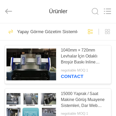
2026
Focusight
Technology
Co.,Ltd.
Ürünler
All
Rights
Reserved.
EV
32
Yapay Görme Gözetim Sistemleri
Odak Kontrol
ÜRÜN:%
Makinesi
1040mm × 720mm
S
Levhalar İçin Odaklı
Broşür Baskı Inline
EXCEPTION
Muayene Makinesi FS-
negotiable MOQ:1
SWAN
:
CONTACT
30
INVALID_FETCH
Baskı Kontrol
-
15000 Yaprak / Saat
Makine Görüş Muayene
GETIP()
Makinesi
Sistemleri, Dar Web
ERROR
Muayene Sistemleri
negotiable MOQ:1