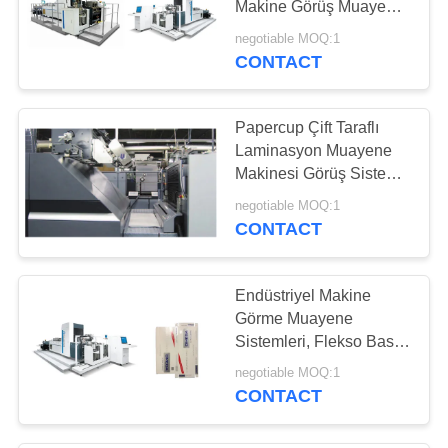
Makine Görüş Muayene
12
Sistemleri
negotiable MOQ:1
Otomatik Görsel
CONTACT
Muayene Ekipmanı
Papercup Çift Taraflı
Laminasyon Muayene
Makinesi Görüş Sistemi
Yüksek Güvenilirlik
negotiable MOQ:1
CONTACT
20
Yüzey Tespit
Endüstriyel Makine
Cihazları
Görme Muayene
Sistemleri, Flekso Baskı
Muayene Makinesi
negotiable MOQ:1
CONTACT