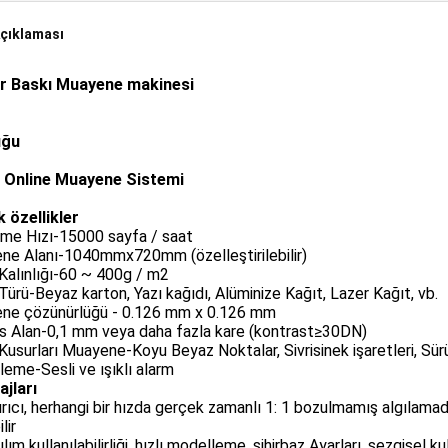
çıklaması
r Baskı Muayene makinesi
uğu
 Online Muayene Sistemi
 özellikler
eme Hızı-15000 sayfa / saat
ne Alanı-1040mmx720mm (özelleştirilebilir)
Kalınlığı-60 ~ 400g / m2
Türü-Beyaz karton, Yazı kağıdı, Alüminize Kağıt, Lazer Kağıt, vb.
ne çözünürlüğü - 0.126 mm x 0.126 mm
s Alan-0,1 mm veya daha fazla kare (kontrast≥30DN)
Kusurları Muayene-Koyu Beyaz Noktalar, Sivrisinek işaretleri, Sürük
şleme-Sesli ve ışıklı alarm
ajları
ırıcı, herhangi bir hızda gerçek zamanlı 1: 1 bozulmamış algılam
lir
zılım kullanılabilirliği, hızlı modelleme, sihirbaz Ayarları, sezgisel k