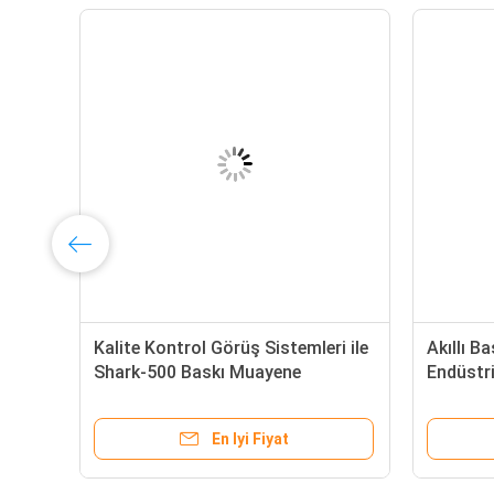
n
Kalite Kontrol Görüş Sistemleri ile
Akıllı B
k
Shark-500 Baskı Muayene
Endüstr
Makinesi
İnceleme
En Iyi Fiyat