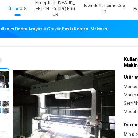
Exception : INVALID_
Bizimle Iletişime Geç
Ürün:% S
FETCH - GetIP() ERR
Ha
In
OR
ullanıcı Dostu Arayüzlü Gravür Baskı Kontrol Makinesi
Kullan
Makin
Ürün ay
Menşe 
Marka a
Sertifi
Model 
Ödeme 
Min sip