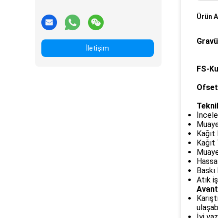
Ürün A
Gravü
İletişim
FS-K
Ofset
Teknik
İncel
Muaye
Kağıt 
Kağıt 
Muaye
Hassa
Baskı 
Atık i
Avant
Karışt
ulaşabi
İyi ya