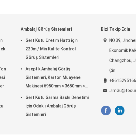
Ambalaj Görüş Sistemleri
Bizi Takip Edin
in
Sert Kutu Üretim Hattı için
NO.39, Jinche
sek
220m / Min Kalite Kontrol
Ekonomik Kalk
Görüş Sistemleri
Changzhou, Ji
 Ton
Aseptik Ambalaj Görüş
Çin
esi
Sistemleri, Karton Muayene
+861529516
ler
Makinesi 6950mm × 3650mm ×
JimGu@focus
2200mm
Sert Kutu Sarma Baskı Denetimi
tu
için Odaklı Ambalaj Görüş
Sistemleri