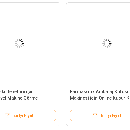
askı Denetimi için
Farmasötik Ambalaj Kutusu
iyel Makine Görme
Makinesi için Online Kusur K
 Sistemleri
Sistemi
En Iyi Fiyat
En Iyi Fiyat