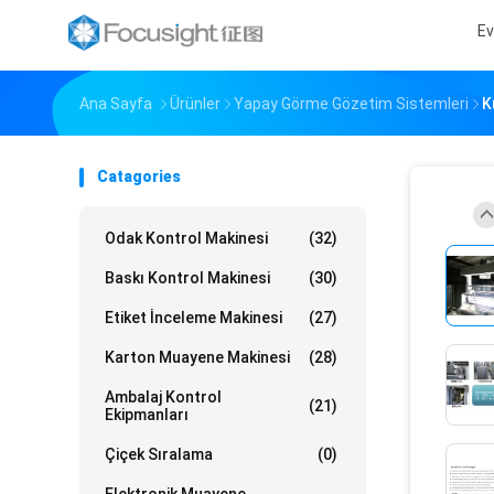
Ev
Ana Sayfa
Ürünler
Yapay Görme Gözetim Sistemleri
K
Catagories
Odak Kontrol Makinesi
(32)
Baskı Kontrol Makinesi
(30)
Etiket İnceleme Makinesi
(27)
Karton Muayene Makinesi
(28)
Ambalaj Kontrol
(21)
Ekipmanları
Çiçek Sıralama
(0)