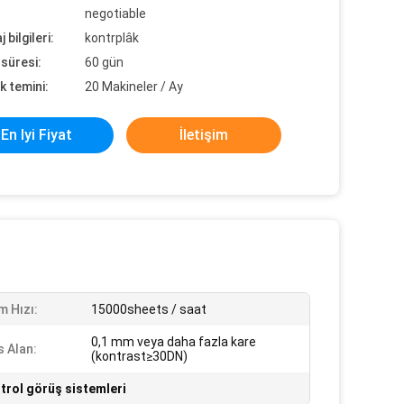
negotiable
 bilgileri:
kontrplâk
süresi:
60 gün
k temini:
20 Makineler / Ay
En Iyi Fiyat
İletişim
m Hızı:
15000sheets / saat
0,1 mm veya daha fazla kare
 Alan:
(kontrast≥30DN)
ntrol görüş sistemleri