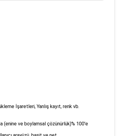
leme İşaretleri, Yanlış kayıt, renk vb.
ada (enine ve boylamsal çözünürlük)% 100'e
ullanıcı arayüzü, basit ve net