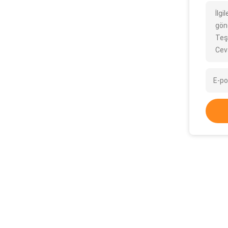
İlgi
gönd
Teş
Cev