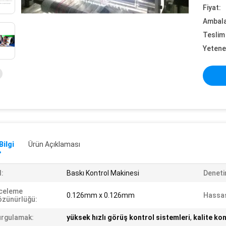
Fiyat:
Ambalaj
Teslim 
Yetene
Bilgi
Ürün Açıklaması
:
Baskı Kontrol Makinesi
Deneti
celeme
0.126mm x 0.126mm
Hassas
zünürlüğü:
rgulamak:
yüksek hızlı görüş kontrol sistemleri
,
kalite ko