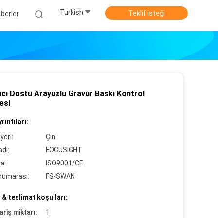
Turkish
Teklif isteği
berler
ıcı Dostu Arayüzlü Gravür Baskı Kontrol
esi
rıntıları:
yeri:
Çin
dı:
FOCUSIGHT
ka:
ISO9001/CE
numarası:
FS-SWAN
& teslimat koşulları:
ariş miktarı:
1