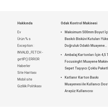
Hakkında
Odak Kontrol Makinesi
Ev
Maksimum 500mm Boyut İç
Ürün:% s
Baskılı Bisküvi Kutuları Yük
Exception :
Doğruluk Odaklı Muayene
INVALID_FETCH -
Makinesi
Ambalaj Kartonları İçin 4,5
getIP() ERROR
Focusinght Muayene Makin
Haberler
Sepet Taşıyıcı Çoklu Paket
Site Haritası
Katlanır Karton Baskı
Mobil site
Muayenesi ile Kullanıcı Dos
Gizlilik Politikası
Arayüz Kullanıcısı