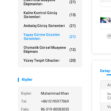
Elektronik Muayene
(21)
Ekipmanları
Kalite Kontrol Görüş
(13)
Sistemleri
Ambalaj Görüş Sistemleri
(21)
Yapay Görme Gözetim
(21)
Sistemleri
Otomatik Görsel Muayene
(12)
Ekipmanı
Yüzey Tespit Cihazları
(20)
Detay 
Kişiler
Ad
Kişiler:
Muhammad Khan
İn
Çö
Tel:
+8615195977069
Vu
Faks:
86-519-80583035