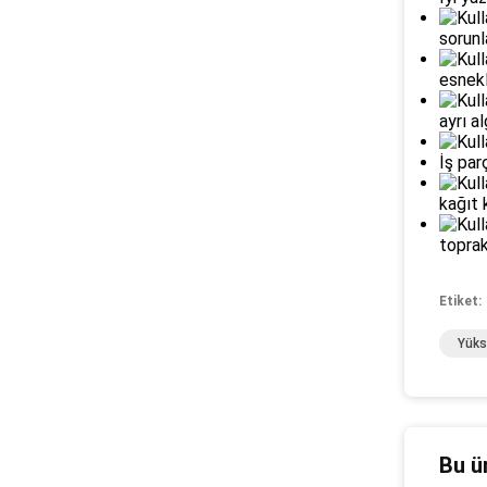
sorunl
esnekl
ayrı al
İş par
kağıt 
toprak
Etiket:
Yüks
Bu ü