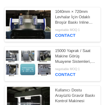
TEKLIF
ISTEĞI
1040mm × 720mm
Levhalar İçin Odaklı
Broşür Baskı Inline
SITE
Muayene Makinesi FS-
negotiable MOQ:1
HARITASI
SWAN
CONTACT
PRIVACY
15000 Yaprak / Saat
POLICY
Makine Görüş
Muayene Sistemleri,
Dar Web Muayene
negotiable MOQ:1
Sistemleri
CONTACT
Kullanıcı Dostu
Arayüzlü Gravür Baskı
Kontrol Makinesi