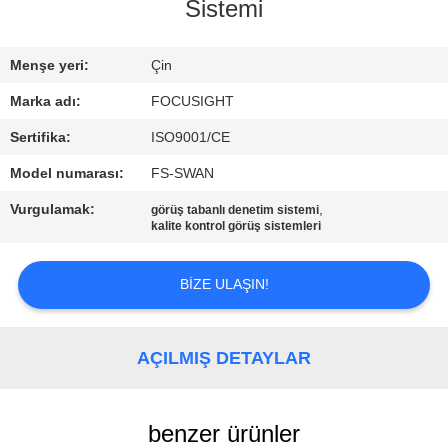
Sistemi
FABRIKA
Menşe yeri:
Çin
TURU
Marka adı:
FOCUSIGHT
KALITE
Sertifika:
ISO9001/CE
KONTROL
Model numarası:
FS-SWAN
Vurgulamak:
,
görüş tabanlı denetim sistemi
kalite kontrol görüş sistemleri
BIZIMLE
ILETIŞIME
BIZE ULAŞIN!
GEÇIN
AÇILMIŞ DETAYLAR
HABERLER
BIR
benzer ürünler