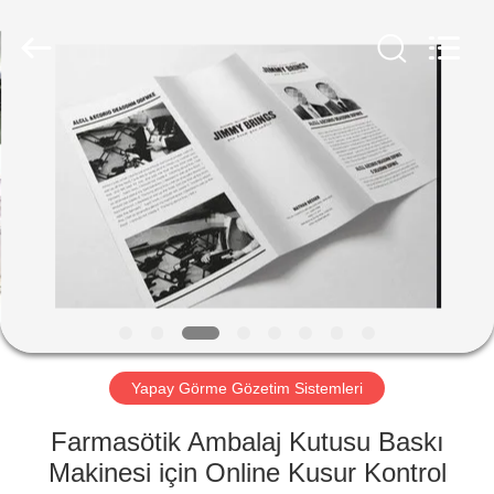
2026
Focusight
Technology
Co.,Ltd.
All
Rights
Reserved.
EV
ÜRÜN:%
S
EXCEPTION
:
INVALID_FETCH
Yapay Görme Gözetim Sistemleri
-
GETIP()
Farmasötik Ambalaj Kutusu Baskı
ERROR
Makinesi için Online Kusur Kontrol