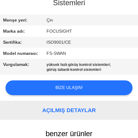
Sistemleri
FABRIKA
Menşe yeri:
Çin
TURU
Marka adı:
FOCUSIGHT
KALITE
Sertifika:
ISO9001/CE
KONTROL
Model numarası:
FS-SWAN
Vurgulamak:
,
yüksek hızlı görüş kontrol sistemleri
görüş tabanlı kontrol sistemleri
BIZIMLE
ILETIŞIME
BIZE ULAŞIN!
GEÇIN
AÇILMIŞ DETAYLAR
HABERLER
BIR
benzer ürünler