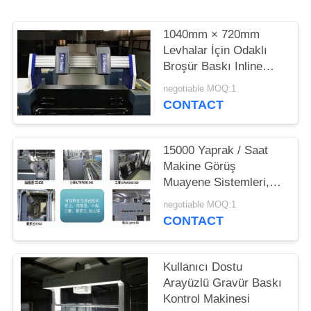
TEKLIF
ISTEĞI
1040mm × 720mm
Levhalar İçin Odaklı
Broşür Baskı Inline
SITE
Muayene Makinesi FS-
negotiable MOQ:1
HARITASI
SWAN
CONTACT
PRIVACY
15000 Yaprak / Saat
POLICY
Makine Görüş
Muayene Sistemleri,
Dar Web Muayene
negotiable MOQ:1
Sistemleri
CONTACT
Kullanıcı Dostu
Arayüzlü Gravür Baskı
Kontrol Makinesi