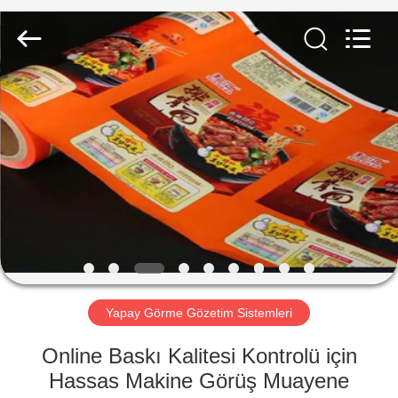
2026
Focusight
Technology
Co.,Ltd.
All
Rights
Reserved.
EV
ÜRÜN:%
S
EXCEPTION
:
INVALID_FETCH
Yapay Görme Gözetim Sistemleri
-
GETIP()
Online Baskı Kalitesi Kontrolü için
ERROR
Hassas Makine Görüş Muayene