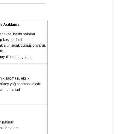
ev Açıklama
eneksel baskı hataları
ıp kesim ofseti
ak altın sıcak gümüş önyargı,
ik
 boyutlu kod algılama
nik sapması, eksik
bükey yağ sapması, eksik
artmalı ofset
m hataları
nik hataları