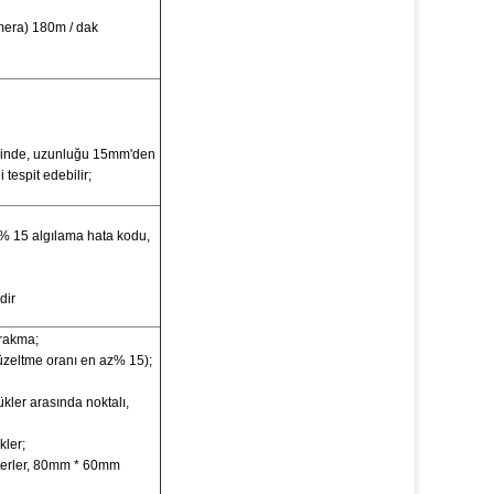
era) 180m / dak
iğinde, uzunluğu 15mm'den
tespit edebilir;
z% 15 algılama hata kodu,
dir
ırakma;
zeltme oranı en az% 15);
kler arasında noktalı,
kler;
akterler, 80mm * 60mm