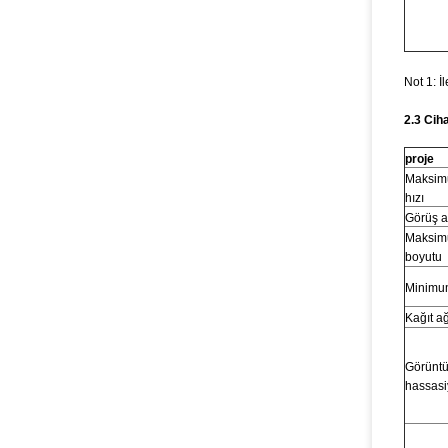
Not 1: İ
2.3 Cih
proje
Maksim
hızı
Görüş a
Maksim
boyutu
Minimum
Kağıt ağ
Görünt
hassasi