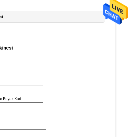
si
kinesi
ve Beyaz Kart