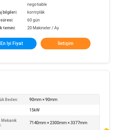
negotiable
 bilgileri:
kontrplâk
süresi:
60 gün
k temini:
20 Makineler / Ay
En Iyi Fiyat
İletişim
ük Beden:
90mm × 90mm
15kW
 Mekanik
7140mm × 2300mm × 3377mm
: