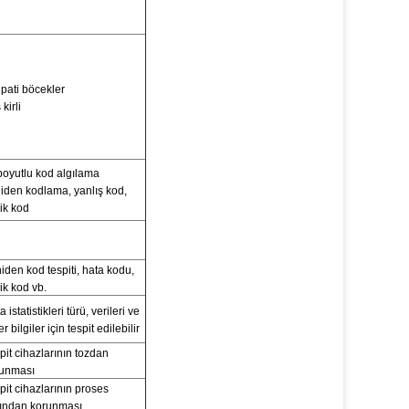
ipati böcekler
 kirli
 boyutlu kod algılama
iden kodlama, yanlış kod,
ik kod
iden kod tespiti, hata kodu,
ik kod vb.
 istatistikleri türü, verileri ve
r bilgiler için tespit edilebilir
pit cihazlarının tozdan
unması
pit cihazlarının proses
sından korunması