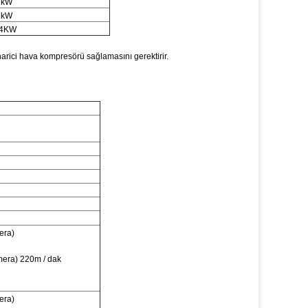
 kW
 kW
04KW
 harici hava kompresörü sağlamasını gerektirir.
era)
era) 220m / dak
era)