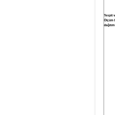
Tespit 
Ölçüm 
dağıtım