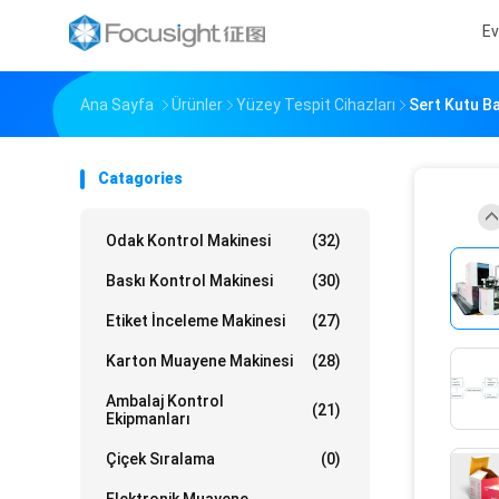
Ev
Ana Sayfa
Ürünler
Yüzey Tespit Cihazları
Sert Kutu Ba
Catagories
Odak Kontrol Makinesi
(32)
Baskı Kontrol Makinesi
(30)
Etiket İnceleme Makinesi
(27)
Karton Muayene Makinesi
(28)
Ambalaj Kontrol
(21)
Ekipmanları
Çiçek Sıralama
(0)