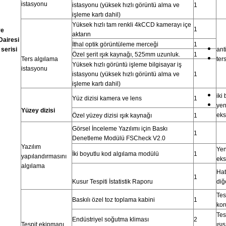
istasyonu
istasyonu (yüksek hızlı görüntü alma ve
1
işleme kartı dahil)
Yüksek hızlı tam renkli 4kCCD kamerayı içe
1
ve
aktarın
Dairesi
İthal optik görüntüleme merceği
1
 serisi
ant
Özel şerit ışık kaynağı, 525mm uzunluk.
1
Ters algılama
ters
Yüksek hızlı görüntü işleme bilgisayar iş
istasyonu
istasyonu (yüksek hızlı görüntü alma ve
1
işleme kartı dahil)
iki
Yüz dizisi kamera ve lens
1
yen
Yüzey dizisi
eks
Özel yüzey dizisi ışık kaynağı
1
Görsel İnceleme Yazılımı için Baskı
1
Denetleme Modülü FSCheck V2.0
Yazılım
Yen
İki boyutlu kod algılama modülü
1
yapılandırmasını
eks
algılama
Hata
1
Kusur Tespiti İstatistik Raporu
diğe
Tes
Baskılı özel toz toplama kabini
1
kor
Tes
Endüstriyel soğutma kliması
2
Tespit ekipmanı
ısı