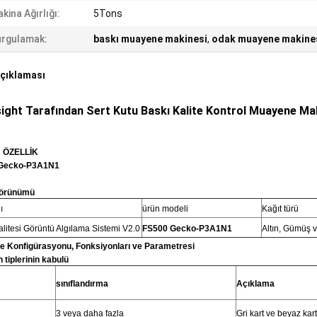
kina Ağırlığı:
5Tons
rgulamak:
baskı muayene makinesi
,
odak muayene makine
çıklaması
ight Tarafından Sert Kutu Baskı Kalite Kontrol Muayene Ma
 ÖZELLİK
Gecko-P3A1N1
görünümü
ı
ürün modeli
Kağıt türü
alitesi Görüntü Algılama Sistemi V2.0
FS500 Gecko-P3A1N1
Altın, Gümüş 
e Konfigürasyonu, Fonksiyonları ve Parametresi
 tiplerinin kabulü
sınıflandırma
Açıklama
3 veya daha fazla
Gri kart ve beyaz kart