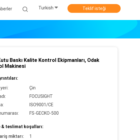
Turkish
Teklif isteği
berler
utu Baskı Kalite Kontrol Ekipmanları, Odak
ol Makinesi
rıntıları:
yeri:
Çin
dı:
FOCUSIGHT
ka:
ISO9001/CE
numarası:
FS-GECKO-500
& teslimat koşulları:
ariş miktarı:
1