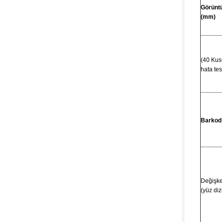
Görünt
(mm)
(40 Kusu
hata tesp
Barkod 
Değişke
(yüz diz