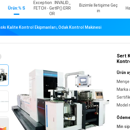
Exception : INVALID_
Bizimle Iletişime Geç
Ürün:% S
FETCH - GetIP() ERR
Ha
In
OR
skı Kalite Kontrol Ekipmanları, Odak Kontrol Makinesi
Sert K
Kontr
Ürün ay
Menşe 
Marka a
Sertifi
Model 
Ödeme 
Min sip