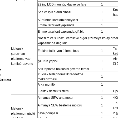
22 inç LCD monitör, klavye ve fare
1
Kod
Ses ve ışık alarm cihazı
1
hat
Sürtünme kartı düzenleyicisi
1
Emme tarzı kart yapısında
1
Emme tarzı kart yapısında çift bit
1
Not: film ve su bazlı vernik ve diğer çizilmeye kolay örne
kapsamında değildir
Yan
Mekanik
Elektrostatik iyon üfleme tozu
1
kağ
şanzıman
platformu yapı
Alı
İyi ürün yapısı
1
konfigürasyonu
☐ D
Atık toplama noktasını çeviren terazi
1
k
Yüksek hızlı pnömatik reddetme
m
1
mekanizması
dırması
Arka monitör
1
Elektrik destek sistemi
1
Ope
Almanya SEW ana motor
1
4KW
1.5
Almanya SEW besleme motoru
1
ile
Mekanik
hava pompası
1
2 
platformun güçlü