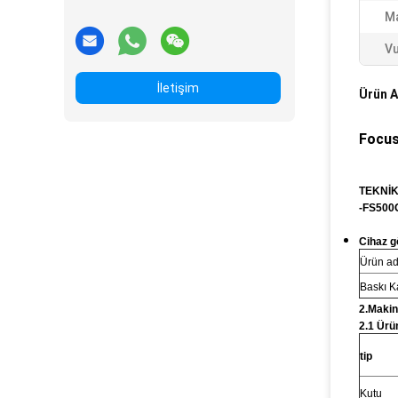
Ma
Vu
İletişim
Ürün A
Focus
TEKNİK
-FS500
Cihaz 
Ürün ad
Baskı K
2.Makin
2.1 Ürün
tip
Kutu