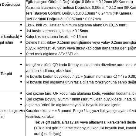
Eğik İstasyon Görüntü Doğruluğu: 0.06mm * 0.12mm (8KKamera)
ü Doğruluğu
Yansıma İstasyonu görüntüsü Doğruluk: 0,06mm * 0,12 mm (8KKam
Ters İstasyon Görüntü Doğruluğu: 0.13mm * 0.24mm (4KKamera)
Dizi Görüntü Doğruluğu: 0.067mm * 0.067mm
Eksik, kirli vb. Hatalar Minimum algılama alanı: Ön ≥0,15 mm²;
Üst baskı sapması algılama: ≥0.15mm
r kontrastı)
Kalıp kesme sapma tespiti: ≥ 0.15mm
it rutini
Çekme hattı: dikey 0.15mm genişliğinde veya yatay 0.2mm genişl
büyük, kontrastı 40 yatay veya dikey kablodan daha fazla genişliğini 
Yerel renk algılama ΔE≥3ΔELab
kod çözme türü: QR kodu iki boyutlu kod hata düzeltme oranı en a
yeniden kodlama, eksik kod;
Tespiti
iki boyutlu kodun büyüklüğü / (21 + (sürüm numarası -1) * 4) ≥ 0.38;
iki boyutlu kod algılama ürün faz algılama fonksiyonuna sahip değil
Kod çözme türü: QR kodu hata algılama kodu, yeniden kodlama, b
Kod çözme Boyutu: ≥8mm * 8mm (sürüm 6'dan büyük değil, hata dü
algılama ürünü ile algılanamayan iki boyutlu bir kod içerir;
n kod algılama
Karakter okuma> = 5 pound, Belge / İlaç yazı tipi, yapışmayan sözcü
isi)
kesintisiz karakter
Tek ve çift satırlı, alfasayısal veya alfasayısal karakterleri deste
(Yüz dizisi görüntüleme tek boyutlu kod, iki boyutlu kod, kar
aralığına ihtiyaç)