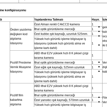
ine konfigürasyonu
dı
Yapılandırma Talimatı
Hayır.
İşl
Özel Alman renkli C4kCCD kamera
1
gel
İthal optik görüntüleme merceği
1
Önden yazdırma
kal
Özel kubbe ışık kaynağı, uzunluk 525mm.
1
değişken kod
sıc
algılama
Yüksek hızlı görüntü işleme bilgisayar iş
eks
istasyonu
istasyonu (yüksek hızlı görüntü alma ve
1
iki
işleme kartı dahil)
ABD ithal E2V yüksek hızlı 8 K piksel çizgi
1
tarama kamera
Pozitif Presleme
İthal optik görüntüleme merceği
1
Ver
Vernik Muayene
dış
Özel eğik ışık kaynağı, 525mm uzunluk
1
İstasyonu
kab
Yüksek hızlı görüntü işleme bilgisayar iş
istasyonu (yüksek hızlı görüntü alma ve
1
işleme kartı dahil)
ABD ithal E2V yüksek hızlı 8 K piksel çizgi
1
tarama kamera
Pozitif film
İthal optik görüntüleme merceği
1
Fil
kabartma
Özel yansıtıcı ışık kaynağı, 570mm uzunluk
1
Ver
algılama
Yüksek hızlı görüntü işleme bilgisayar iş