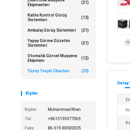
Elektronik Muayene
(21)
Ekipmanları
Kalite Kontrol Görüş
(13)
Sistemleri
Ambalaj Görüş Sistemleri
(21)
Yapay Görme Gözetim
(21)
Sistemleri
Otomatik Görsel Muayene
(12)
Ekipmanı
Yüzey Tespit Cihazları
(20)
Detay 
Kişiler
En
Kişiler:
Muhammad Khan
Hı
Tel:
+8615195977069
Ka
Faks:
86-519-80583035