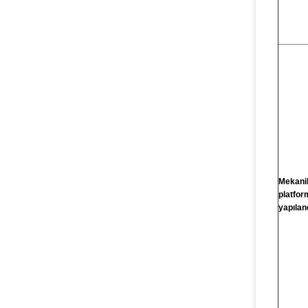
Mekani
platfor
yapılan