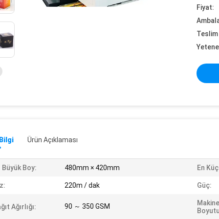
Fiyat:
Ambalaj
Teslim 
Yetene
Bilgi
Ürün Açıklaması
 Büyük Boy:
480mm × 420mm
En Küç
z:
220m / dak
Güç:
Makine
90 ～ 350 GSM
ğıt Ağırlığı:
Boyutu