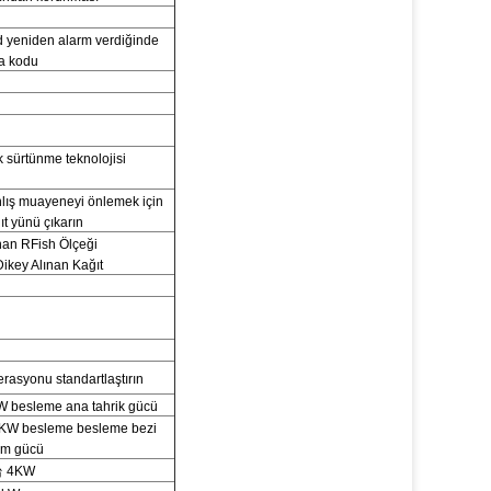
 yeniden alarm verdiğinde
a kodu
k sürtünme teknolojisi
lış muayeneyi önlemek için
ıt yünü çıkarın
nan RFish Ölçeği
ikey Alınan Kağıt
rasyonu standartlaştırın
 besleme ana tahrik gücü
KW besleme besleme bezi
tim gücü
台 4KW