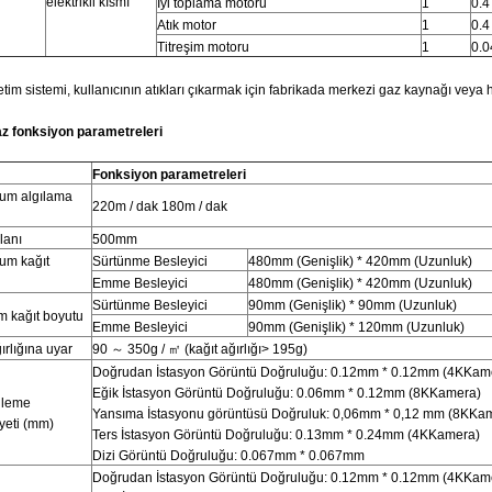
elektrikli kısmı
İyi toplama motoru
1
0.4
Atık motor
1
0.4
Titreşim motoru
1
0.
letim sistemi, kullanıcının atıkları çıkarmak için fabrikada merkezi gaz kaynağı veya
az fonksiyon parametreleri
Fonksiyon parametreleri
um algılama
220m / dak 180m / dak
lanı
500mm
um kağıt
Sürtünme Besleyici
480mm (Genişlik) * 420mm (Uzunluk)
Emme Besleyici
480mm (Genişlik) * 420mm (Uzunluk)
Sürtünme Besleyici
90mm (Genişlik) * 90mm (Uzunluk)
 kağıt boyutu
Emme Besleyici
90mm (Genişlik) * 120mm (Uzunluk)
ırlığına uyar
90 ～ 350g / ㎡ (kağıt ağırlığı> 195g)
Doğrudan İstasyon Görüntü Doğruluğu: 0.12mm * 0.12mm (4KKam
Eğik İstasyon Görüntü Doğruluğu: 0.06mm * 0.12mm (8KKamera)
üleme
Yansıma İstasyonu görüntüsü Doğruluk: 0,06mm * 0,12 mm (8KKam
yeti (mm)
Ters İstasyon Görüntü Doğruluğu: 0.13mm * 0.24mm (4KKamera)
Dizi Görüntü Doğruluğu: 0.067mm * 0.067mm
Doğrudan İstasyon Görüntü Doğruluğu: 0.12mm * 0.12mm (4KKam