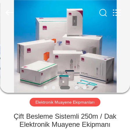
2026
Focusight
Technology
Co.,Ltd.
All
Rights
Reserved.
EV
ÜRÜN:%
S
EXCEPTION
:
INVALID_FETCH
Elektronik Muayene Ekipmanları
-
GETIP()
Çift Besleme Sistemli 250m / Dak
ERROR
Elektronik Muayene Ekipmanı