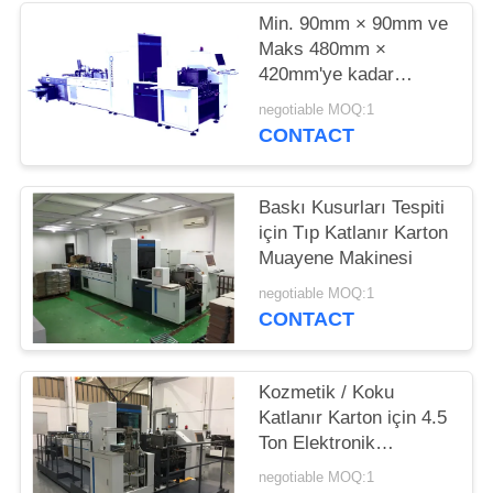
TEKLIF
Min. 90mm × 90mm ve
ISTEĞI
Maks 480mm ×
420mm'ye kadar
Focusight Elektronik
SITE
negotiable MOQ:1
Muayene Ekipmanı
CONTACT
HARITASI
Baskı Kusurları Tespiti
PRIVACY
için Tıp Katlanır Karton
POLICY
Muayene Makinesi
negotiable MOQ:1
CONTACT
Kozmetik / Koku
Katlanır Karton için 4.5
Ton Elektronik
Muayene Ekipmanı
negotiable MOQ:1