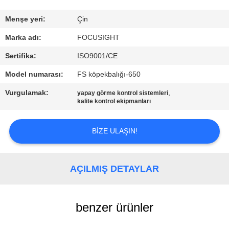
FABRIKA
Menşe yeri:
Çin
TURU
Marka adı:
FOCUSIGHT
Sertifika:
ISO9001/CE
KALITE
Model numarası:
FS köpekbalığı-650
KONTROL
Vurgulamak:
,
yapay görme kontrol sistemleri
kalite kontrol ekipmanları
BIZIMLE
BIZE ULAŞIN!
ILETIŞIME
GEÇIN
AÇILMIŞ DETAYLAR
HABERLER
benzer ürünler
BIR