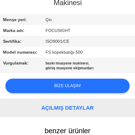
Makinesi
FABRIKA
Menşe yeri:
Çin
TURU
Marka adı:
FOCUSIGHT
KALITE
Sertifika:
ISO9001/CE
KONTROL
Model numarası:
FS köpekbalığı-500
Vurgulamak:
,
baskı muayene makinesi
görüş muayene ekipmanları
BIZIMLE
ILETIŞIME
BIZE ULAŞIN!
GEÇIN
AÇILMIŞ DETAYLAR
HABERLER
BIR
benzer ürünler