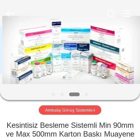
2026
Focusight
Technology
Co.,Ltd.
All
Rights
Reserved.
EV
ÜRÜN:%
S
EXCEPTION
:
INVALID_FETCH
Ambalaj Görüş Sistemleri
-
GETIP()
Kesintisiz Besleme Sistemli Min 90mm
ERROR
ve Max 500mm Karton Baskı Muayene