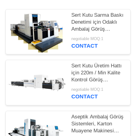
TEKLIF
ISTEĞI
Sert Kutu Sarma Baskı
Denetimi için Odaklı
Ambalaj Görüş
SITE
Sistemleri
negotiable MOQ:1
HARITASI
CONTACT
PRIVACY
Sert Kutu Üretim Hattı
POLICY
için 220m / Min Kalite
Kontrol Görüş
Sistemleri
negotiable MOQ:1
CONTACT
Aseptik Ambalaj Görüş
Sistemleri, Karton
Muayene Makinesi