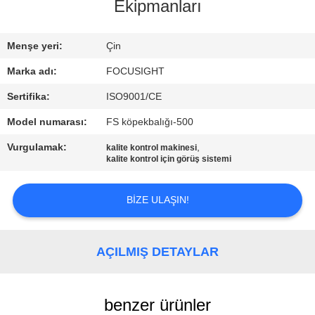
Ekipmanları
FABRIKA
Menşe yeri:
Çin
TURU
Marka adı:
FOCUSIGHT
KALITE
Sertifika:
ISO9001/CE
KONTROL
Model numarası:
FS köpekbalığı-500
Vurgulamak:
,
kalite kontrol makinesi
kalite kontrol için görüş sistemi
BIZIMLE
ILETIŞIME
BIZE ULAŞIN!
GEÇIN
AÇILMIŞ DETAYLAR
HABERLER
BIR
benzer ürünler