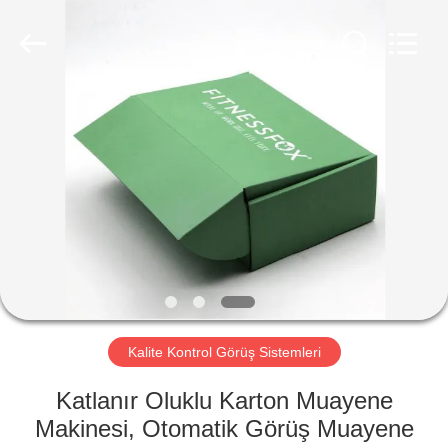
2026
Focusight
Technology
Co.,Ltd.
All
Rights
Reserved.
EV
ÜRÜN:%
S
EXCEPTION
:
INVALID_FETCH
Kalite Kontrol Görüş Sistemleri
-
GETIP()
Katlanır Oluklu Karton Muayene
ERROR
Makinesi, Otomatik Görüş Muayene