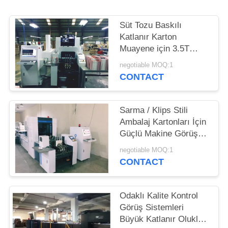
TEKLIF
ISTEĞI
Süt Tozu Baskılı
Katlanır Karton
Muayene için 3.5T
SITE
Kalite Kontrol Görüş
negotiable MOQ:1
HARITASI
Sistemleri
CONTACT
PRIVACY
Sarma / Klips Stili
POLICY
Ambalaj Kartonları İçin
Güçlü Makine Görüş
Muayene Sistemleri
negotiable MOQ:1
CONTACT
Odaklı Kalite Kontrol
Görüş Sistemleri
Büyük Katlanır Oluklu