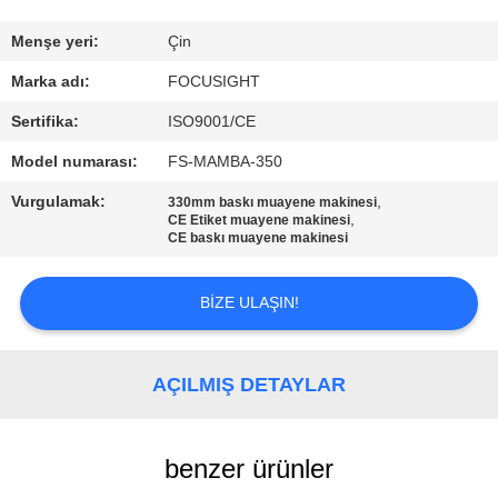
FABRIKA
Menşe yeri:
Çin
TURU
Marka adı:
FOCUSIGHT
Sertifika:
ISO9001/CE
KALITE
Model numarası:
FS-MAMBA-350
KONTROL
Vurgulamak:
,
330mm baskı muayene makinesi
,
CE Etiket muayene makinesi
CE baskı muayene makinesi
BIZIMLE
ILETIŞIME
BIZE ULAŞIN!
GEÇIN
AÇILMIŞ DETAYLAR
HABERLER
benzer ürünler
BIR