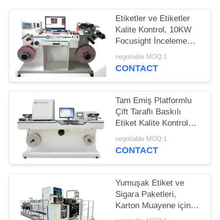
TEKLIF
Etiketler ve Etiketler
ISTEĞI
Kalite Kontrol, 10KW
Focusight İnceleme
SITE
Makinesi
negotiable MOQ:1
HARITASI
CONTACT
PRIVACY
Tam Emiş Platformlu
Çift Taraflı Baskılı
POLICY
Etiket Kalite Kontrol
Sistemi
negotiable MOQ:1
CONTACT
Yumuşak Etiket ve
Sigara Paketleri,
Karton Muayene için
Kalite Kontrol Görüş