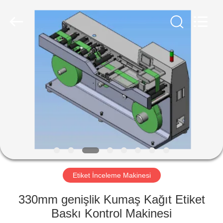
2026
Focusight
Technology
Co.,Ltd.
All
Rights
Reserved.
EV
ÜRÜN:%
S
EXCEPTION
:
INVALID_FETCH
Etiket İnceleme Makinesi
-
GETIP()
330mm genişlik Kumaş Kağıt Etiket
ERROR
Baskı Kontrol Makinesi