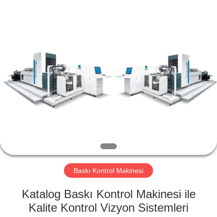
2026
Focusight
Technology
Co.,Ltd.
All
Rights
Reserved.
EV
ÜRÜN:%
S
EXCEPTION
:
INVALID_FETCH
Baskı Kontrol Makinesi
-
GETIP()
Katalog Baskı Kontrol Makinesi ile
ERROR
Kalite Kontrol Vizyon Sistemleri