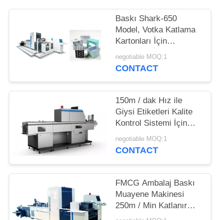
TEKLIF
Baskı Shark-650
ISTEĞI
Model, Votka Katlama
Kartonları İçin
SITE
Focusight İnceleme
negotiable MOQ:1
Makinesi
HARITASI
CONTACT
PRIVACY
150m / dak Hız ile
Giysi Etiketleri Kalite
POLICY
Kontrol Sistemi İçin
Otomatik Baskı
negotiable MOQ:1
Muayene Makinesi
CONTACT
FMCG Ambalaj Baskı
Muayene Makinesi
250m / Min Katlanır
Kartonlar İçin