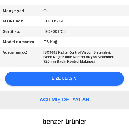
FABRIKA
Menşe yeri:
Çin
TURU
Marka adı:
FOCUSIGHT
Sertifika:
ISO9001/CE
KALITE
Model numarası:
FS-Kuğu
KONTROL
Vurgulamak:
,
ISO9001 Kalite Kontrol Vizyon Sistemleri
,
Bond Kağıt Kalite Kontrol Vizyon Sistemleri
720mm Baskı Kontrol Makinesi
BIZIMLE
ILETIŞIME
BIZE ULAŞIN!
GEÇIN
AÇILMIŞ DETAYLAR
HABERLER
benzer ürünler
BIR