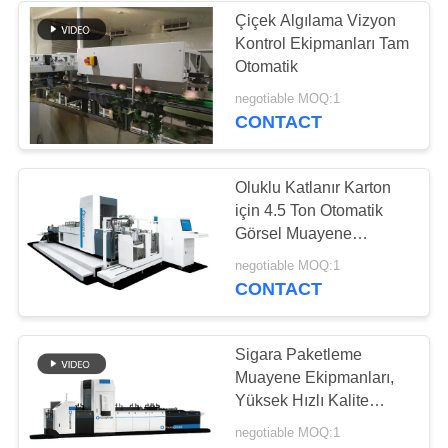
Çiçek Algılama Vizyon
Kontrol Ekipmanları Tam
Otomatik
negotiable MOQ:1
CONTACT
Oluklu Katlanır Karton
için 4.5 Ton Otomatik
Görsel Muayene
Ekipmanı
negotiable MOQ:1
CONTACT
Sigara Paketleme
Muayene Ekipmanları,
Yüksek Hızlı Kalite
Kontrol Makinesi
negotiable MOQ:1