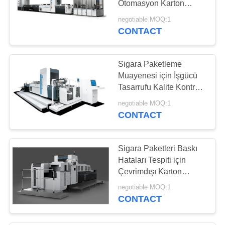
Otomasyon Karton
Muayene Makinesi
negotiable MOQ:1
CONTACT
Sigara Paketleme
Muayenesi için İşgücü
Tasarrufu Kalite Kontrol
Görüş Sistemleri
negotiable MOQ:1
CONTACT
Sigara Paketleri Baskı
Hataları Tespiti için
Çevrimdışı Karton
Muayene Makinesi
negotiable MOQ:1
CONTACT