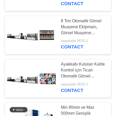
CONTACT
FABRIKA
TURU
8 Ton Otomatik Görsel
Muayene Ekipmanı,
Görsel Muayene
KALITE
Makinesi
negotiable MOQ:1
KONTROL
CONTACT
BIZIMLE
Ayakkabı Kutuları Kalite
ILETIŞIME
Kontrol için Ticari
Otomatik Görsel
GEÇIN
Muayene Ekipmanı
negotiable MOQ:1
CONTACT
HABERLER
Min 90mm ve Max
BIR
500mm Genişlik