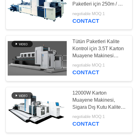
TEKLIF
Paketleri için 250m / Min
Karton Muayene
ISTEĞI
negotiable MOQ:1
Makinesi
CONTACT
SITE
HARITASI
Tütün Paketleri Kalite
Kontrol için 3.5T Karton
Muayene Makinesi
PRIVACY
6680mm × 2820mm ×
negotiable MOQ:1
1985mm
POLICY
CONTACT
12000W Karton
Muayene Makinesi,
Sigara Dış Kutu Kalite
Kontrol Ekipmanları
negotiable MOQ:1
CONTACT