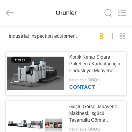
2025
Focusight
Technology
Co.,Ltd.
Ürünler
All
Rights
Reserved.
EV
industrial inspection equipment
ÜRÜN:%
Konik Kenar Sigara
S
Paketleri / Kartonları için
Endüstriyel Muayene
EXCEPTION
Ekipmanları CE Belgeli
negotiable MOQ:1
:
CONTACT
INVALID_FETCH
-
Güçlü Görsel Muayene
Makinesi, İşgücü
GETIP()
Tasarruflu Görme
ERROR
Muayene Ekipmanı
negotiable MOQ:1