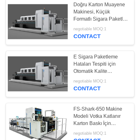
Doğru Karton Muayene
Makinesi, Küçük
Formatlı Sigara Paketleri
Baskı Muayene Sistemi
negotiable MOQ:1
CONTACT
E Sigara Paketleme
Hataları Tespiti için
Otomatik Kalite
Muayene Makinesi
negotiable MOQ:1
CONTACT
FS-Shark-650 Makine
Modeli Votka Katlanır
Karton Baskı İçin
Endüstriyel Muayene
negotiable MOQ:1
Ekipmanı