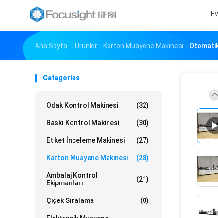
Ev
Ana Sayfa
Ürünler
Karton Muayene Makinesi
Otomatik
Catagories
Odak Kontrol Makinesi
(32)
Baskı Kontrol Makinesi
(30)
Etiket İnceleme Makinesi
(27)
Karton Muayene Makinesi
(28)
Ambalaj Kontrol
(21)
Ekipmanları
Çiçek Sıralama
(0)