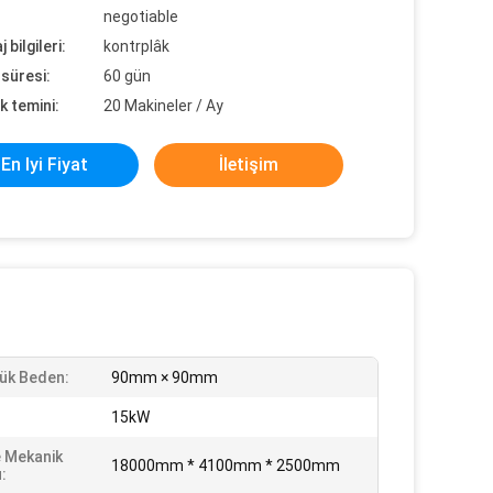
negotiable
 bilgileri:
kontrplâk
süresi:
60 gün
k temini:
20 Makineler / Ay
En Iyi Fiyat
İletişim
ük Beden:
90mm × 90mm
15kW
 Mekanik
18000mm * 4100mm * 2500mm
: