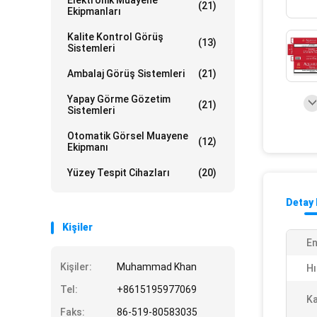
Elektronik Muayene
(21)
Ekipmanları
Kalite Kontrol Görüş
(13)
Sistemleri
Ambalaj Görüş Sistemleri
(21)
Yapay Görme Gözetim
(21)
Sistemleri
Otomatik Görsel Muayene
(12)
Ekipmanı
Yüzey Tespit Cihazları
(20)
Detay 
Kişiler
En
Kişiler:
Muhammad Khan
Hı
Tel:
+8615195977069
Ka
Faks:
86-519-80583035