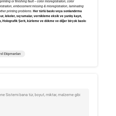
 printing or finishing fault – color misregistration, color
registration, embossment missing & misregistration, laminating
ther printing problems.
Her türlü baskı veya sonlandırma
usur, lekeler, sıçramalar, vernikleme eksik ve yanlış kayıt,
ı, Holografik Şerit, kürleme ve dökme ve diğer birçok baskı
rol Ekipmanları
ne Sistemi bana tür, boyut, miktar, malzeme gibi