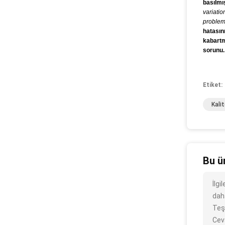
basılmı
variatio
problem
hatasını
kabartm
sorunu.
Etiket:
Kali
Bu ü
İlg
daha
Teş
Cev