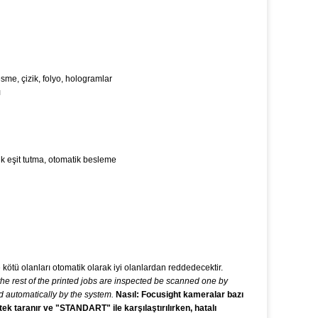
sme, çizik, folyo, hologramlar
ı
k eşit tutma, otomatik besleme
kötü olanları otomatik olarak iyi olanlardan reddedecektir.
rest of the printed jobs are inspected be scanned one by
 automatically by the system.
Nasıl: Focusight kameralar bazı
tek taranır ve "STANDART" ile karşılaştırılırken, hatalı