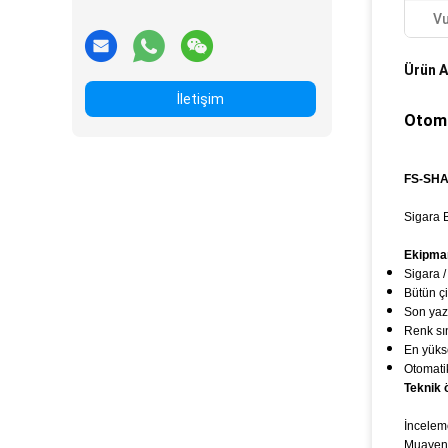
Vu
Ürün A
İletişim
Otoma
FS-SHA
Sigara
Ekipman
Sigara 
Bütün çi
Son yazı
Renk sın
En yükse
Otomati
Teknik ö
İncelem
Muayen