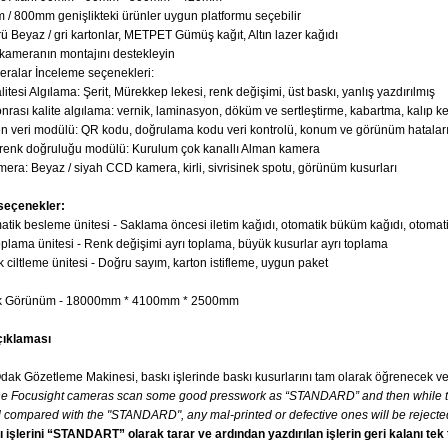
 / 800mm genişlikteki ürünler uygun platformu seçebilir
rü Beyaz / gri kartonlar, METPET Gümüş kağıt, Altın lazer kağıdı
kameranın montajını destekleyin
ralar İnceleme seçenekleri:
litesi Algılama: Şerit, Mürekkep lekesi, renk değişimi, üst baskı, yanlış yazdırılmış
nrası kalite algılama: vernik, laminasyon, döküm ve sertleştirme, kabartma, kalıp ke
n veri modülü: QR kodu, doğrulama kodu veri kontrolü, konum ve görünüm hatalar
renk doğruluğu modülü: Kurulum çok kanallı Alman kamera
era: Beyaz / siyah CCD kamera, kirli, sivrisinek spotu, görünüm kusurları
seçenekler:
tik besleme ünitesi - Saklama öncesi iletim kağıdı, otomatik büküm kağıdı, otomati
plama ünitesi - Renk değişimi ayrı toplama, büyük kusurlar ayrı toplama
 ciltleme ünitesi - Doğru sayım, karton istifleme, uygun paket
k Görünüm - 18000mm * 4100mm * 2500mm
çıklaması
dak Gözetleme Makinesi, baskı işlerinde baskı kusurlarını tam olarak öğrenecek ve 
e Focusight cameras scan some good presswork as “STANDARD” and then while the 
 compared with the "STANDARD", any mal-printed or defective ones will be rejected
ı işlerini “STANDART” olarak tarar ve ardından yazdırılan işlerin geri kalanı tek 