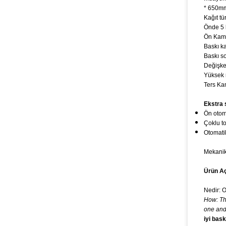
* 650mm
Kağıt tü
Önde 5 
Ön Kame
Baskı ka
Baskı so
Değişke
Yüksek 
Ters Kam
Ekstra 
Ön otoma
Çoklu to
Otomatik
Mekani
Ürün A
Nedir: O
How: Th
one and
iyi bask