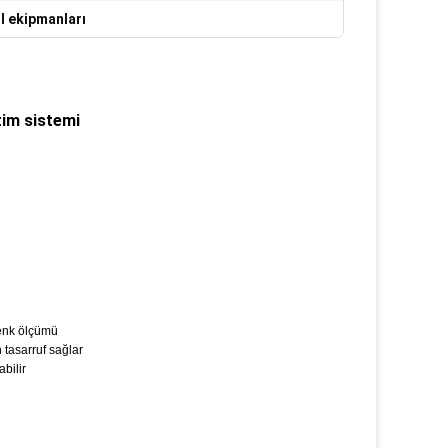
l ekipmanları
tim sistemi
renk ölçümü
 tasarruf sağlar
bilir