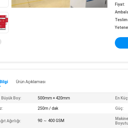
Fiyat:
Ambalaj
Teslim 
Yetene
Bilgi
Ürün Açıklaması
 Büyük Boy:
500mm × 420mm
En Küç
z:
250m / dak
Güç:
Makine
90 ～ 400 GSM
ğıt Ağırlığı:
Boyutu