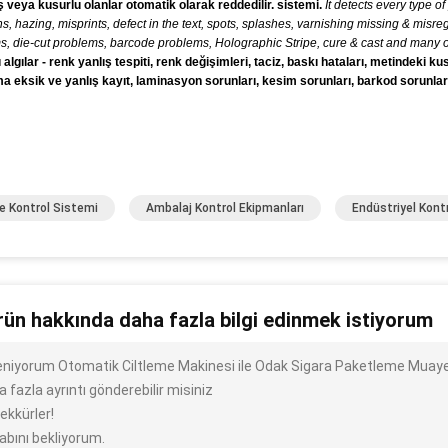
ş veya kusurlu olanlar otomatik olarak reddedilir. sistemi.
It detects every type of
ns, hazing, misprints, defect in the text, spots, splashes, varnishing missing & mis
s, die-cut problems, barcode problems, Holographic Stripe, cure & cast and many o
 algılar - renk yanlış tespiti, renk değişimleri, taciz, baskı hataları, metindeki k
a eksik ve yanlış kayıt, laminasyon sorunları, kesim sorunları, barkod sorunlar
te Kontrol Sistemi
Ambalaj Kontrol Ekipmanları
Endüstriyel Kont
rün hakkında daha fazla bilgi edinmek istiyorum
ileniyorum Otomatik Ciltleme Makinesi ile Odak Sigara Paketleme Muaye
 fazla ayrıntı gönderebilir misiniz
ekkürler!
abını bekliyorum.