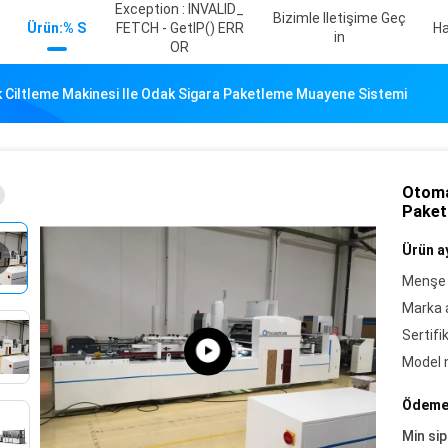
Exception : INVALID_
Bizimle Iletişime Geç
Ürün:% S
FETCH - GetIP() ERR
Ha
In
OR
 Ciltleme Makinesi Ile Odak Sigara Paketleme Muayene Sistemi
Otoma
Paket
Ürün ay
Menşe 
Marka a
Sertifi
Model 
Ödeme 
Min sip