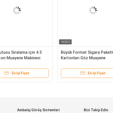
tusu Sıralama için 4.5
Büyük Format Sigara Paketle
ton Muayene Makinesi
Kartonları Göz Muayene
650
Ekipmanları
En Iyi Fiyat
En Iyi Fiyat
Ambalaj Görüş Sistemleri
Bizi Takip Edin