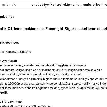
rgulamak:
endüstriyel kontrol ekipmanları
,
ambalaj kontro
çıklaması
tik Ciltleme makinesi ile Focusight Sigara paketleme dene
RK-500-PLUS
 Boş Otomasyon Çözümü
 Avantajları
/ eczane tüm süreç kusurları kontrol, destek Değişken veri muayene
zgi entegre çalışabilir ayrıca her makinenin ayrı ayrı çalışmasını destekleyebilir
lım, otomatik şablon oluşturmak, kolayca çalışma, daha verimli
ıflandırmasını gerçekleştirmek için çift reddetme toplama bölmeli çok spektrumlu 
k hız 120000pieces / saat, çalışan iki personel, bağlantı paketi, işçilik maliyetinden
k ciltleme makinesi denetim bağlamak makine, ayrıca manuel yükleme ile ayrı çalışa
zellik
e Hızı 250m / dak
e Alanı 90mm * 90mm - 500mm * 420mm