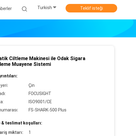
Turkish
Teklif isteği
berler
tik Ciltleme Makinesi ile Odak Sigara
leme Muayene Sistemi
rıntıları:
yeri:
Çin
dı:
FOCUSIGHT
ka:
ISO9001/CE
numarası:
FS-SHARK-500 Plus
& teslimat koşulları:
ariş miktarı:
1