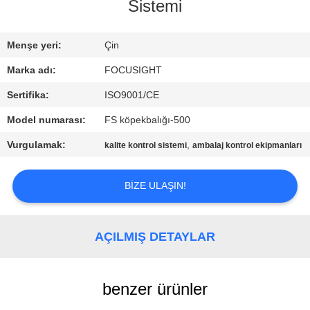
Sistemi
FABRIKA
Menşe yeri:
Çin
TURU
Marka adı:
FOCUSIGHT
KALITE
Sertifika:
ISO9001/CE
KONTROL
Model numarası:
FS köpekbalığı-500
Vurgulamak:
,
kalite kontrol sistemi
ambalaj kontrol ekipmanları
BIZIMLE
ILETIŞIME
BIZE ULAŞIN!
GEÇIN
AÇILMIŞ DETAYLAR
HABERLER
benzer ürünler
BIR