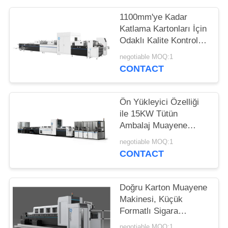
TEKLIF
1100mm'ye Kadar
ISTEĞI
Katlama Kartonları İçin
Odaklı Kalite Kontrol
SITE
Makinesi 220m / Min
negotiable MOQ:1
CONTACT
HARITASI
PRIVACY
Ön Yükleyici Özelliği
ile 15KW Tütün
POLICY
Ambalaj Muayene
Ekipmanları
negotiable MOQ:1
CONTACT
Doğru Karton Muayene
Makinesi, Küçük
Formatlı Sigara
Paketleri Baskı
negotiable MOQ:1