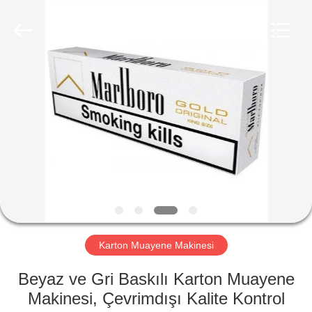
2026
Focusight
Technology
Co.,Ltd.
All
Rights
Reserved.
EV
ÜRÜN:%
S
EXCEPTION
:
INVALID_FETCH
Karton Muayene Makinesi
-
GETIP()
Beyaz ve Gri Baskılı Karton Muayene
ERROR
Makinesi, Çevrimdışı Kalite Kontrol